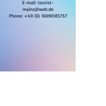
E-mail: tourist-
mainz@web.de
Phone: +49 (0) 16090185757
- Tourist Mainz GbR
Annie Peysson & Rolf
Finkbeiner
Langgasse 8, 55294
Bodenheim -
Alle Rechte vorbehalten