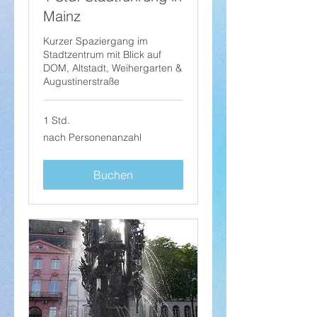
Mainz
Kurzer Spaziergang im
Stadtzentrum mit Blick auf
DOM, Altstadt, Weihergarten &
Augustinerstraße
1 Std.
nach
nach Personenanzahl
Personenanzahl
Buchen